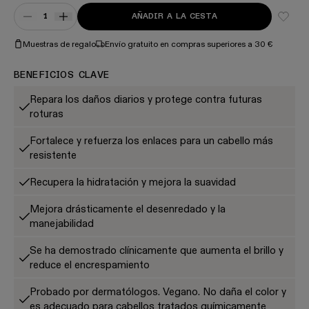
Quantity
AÑADIR A LA CESTA
DISMINUYE LA CANTIDAD DE Nº.5 BOND MAINTENANCE™ STRENG
AUMENTE LA CANTIDAD PARA Nº.5 BOND MAINTENANCE™
Muestras de regalo
Envío gratuito en compras superiores a 30 €
BENEFICIOS CLAVE
Repara los daños diarios y protege contra futuras
roturas
Fortalece y refuerza los enlaces para un cabello más
resistente
Recupera la hidratación y mejora la suavidad
Mejora drásticamente el desenredado y la
manejabilidad
Se ha demostrado clínicamente que aumenta el brillo y
reduce el encrespamiento
Probado por dermatólogos. Vegano. No daña el color y
es adecuado para cabellos tratados químicamente