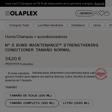
Se trata de un carrusel de anuncios que gira automáticame
u primera vez? Consigue un 15 % de descuento en tu primera compra.
Suscríbete a
Iniciar
Menu
Iniciar se
SEARCH
Carr
Comprar Todo
Los Más Vendidos
Establece
Litros
O
Home
/
Champús + acondicionadores
Nº.5 BOND MAINTENANCE™ STRENGTHENING
CONDITIONER TAMAÑO NORMAL
34,00 €
Precio regular
Impuestos incluidos.
Se trata de un carrusel de imágenes de productos. Usa lo
ZOOM
Un acondicionador fortalecedor altamente concentrado para cabello de
El más vendido
grosor medio que repara los daños diarios, nutre, facilita el desenredado y
suaviza en 1 lavado.
TAMAÑO
TAMAÑO DE VIAJE (100 ML)
TAMAÑO COMPLETO (250 ML)
LITRO (1000 ML)