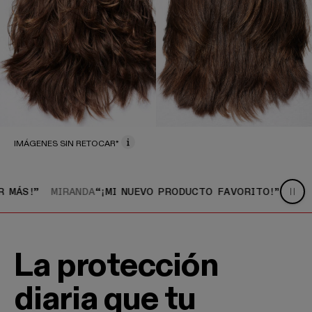
IMÁGENES SIN RETOCAR*
mejorar más!”
Miranda
“¡Mi nuevo producto favorito!”
Lau
MIRANDA
“¡MI NUEVO PRODUCTO FAVORITO!”
LAUREN
“¡NO
La protección
diaria que tu