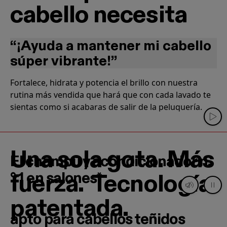
cabello necesita
“¡Ayuda a mantener mi cabello
súper vibrante!”
Fortalece, hidrata y potencia el brillo con nuestra
rutina más vendida que hará que con cada lavado te
sientas como si acabaras de salir de la peluquería.
Una sola gota. Más
El champú y acondicionador n.
fuerza. Tecnología
° 1 en salones*
patentada.
Translation missing: es.Vídeo en primer plano y a cámara
apto para cabellos teñidos