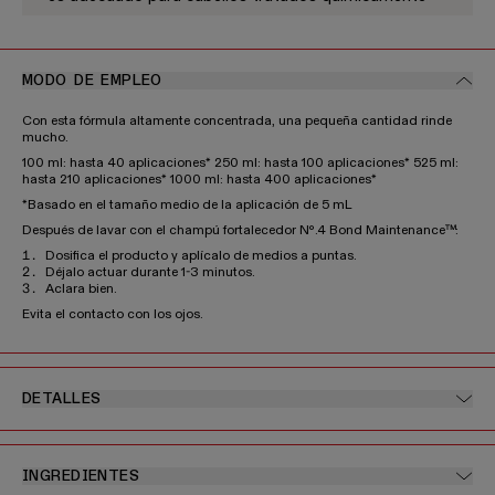
MODO DE EMPLEO
Con esta fórmula altamente concentrada, una pequeña cantidad rinde
mucho.
100 ml: hasta 40 aplicaciones* 250 ml: hasta 100 aplicaciones* 525 ml:
hasta 210 aplicaciones* 1000 ml: hasta 400 aplicaciones*
*Basado en el tamaño medio de la aplicación de 5 mL
Después de lavar con el champú fortalecedor Nº.4 Bond Maintenance™:
Dosifica el producto y aplícalo de medios a puntas.
Déjalo actuar durante 1-3 minutos.
Aclara bien.
Evita el contacto con los ojos.
DETALLES
INGREDIENTES