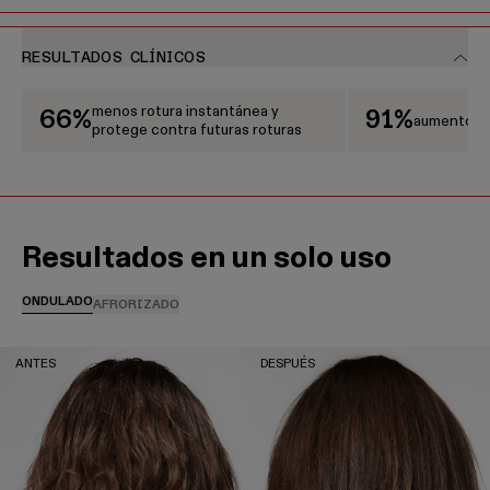
RESULTADOS CLÍNICOS
Se trata de un carrusel que muestra resultados clínicos. Usa los botones Sigui
menos rotura instantánea y
66%
91%
aumento de
protege contra futuras roturas
Resultados en un solo uso
ONDULADO
AFRO
RIZADO
ANTES
DESPUÉS