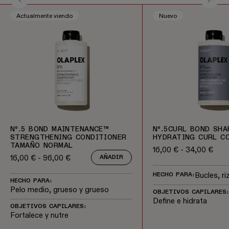
Actualmente viendo
Nuevo
Nº.5 BOND MAINTENANCE™
Nº.5CURL BOND SH
STRENGTHENING CONDITIONER
HYDRATING CURL C
TAMAÑO NORMAL
16,00 € - 34,00 €
Precio regular
16,00 € - 96,00 €
AÑADIR
Precio regular
Bucles, r
HECHO PARA:
HECHO PARA:
Pelo medio, grueso y grueso
OBJETIVOS CAPILARES:
Define e hidrata
OBJETIVOS CAPILARES:
Fortalece y nutre