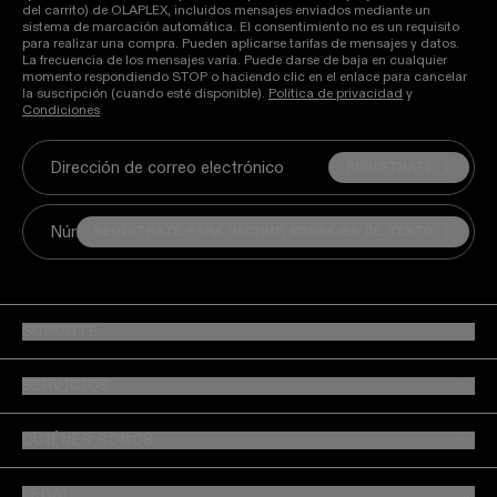
del carrito) de OLAPLEX, incluidos mensajes enviados mediante un
sistema de marcación automática. El consentimiento no es un requisito
para realizar una compra. Pueden aplicarse tarifas de mensajes y datos.
La frecuencia de los mensajes varía. Puede darse de baja en cualquier
momento respondiendo STOP o haciendo clic en el enlace para cancelar
la suscripción (cuando esté disponible).
Política de privacidad
y
Condiciones
.
REGÍSTRATE
Dirección de correo electrónico
REGÍSTRATE PARA RECIBIR MENSAJES DE TEXTO
Número de teléfono móvil
SOPORTE
SERVICIOS
QUIÉNES SOMOS
LEGAL